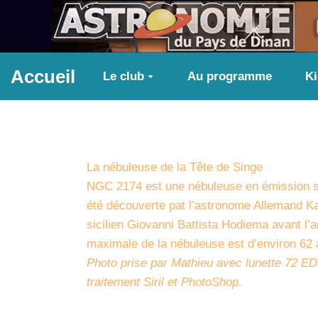
Aller au contenu principal
Accueil
Le club
Au programme
K
La nébuleuse de la Tête de Singe
NGC 2174 est une nébuleuse en émission sit
été découverte pat l’astronome Allemand Kar
sicilien Giovanni Battista Hodiema avant l’a
maximale de la nébuleuse est d’environ 62
Photo prise par Mathieu avec lunette 72 ED
traitement Siril et PhotoShop.