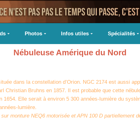
ids
Photos
Infos utiles
Spécialités
Nébuleuse Amérique du Nord
uée dans la constellation d’Orion. NGC 2174 est aussi appel
l Christian Bruhns en 1857. Il est probable que cette nébul
n 1654. Elle serait à environ 5 300 années-lumière du système
 années-lumière.
 sur monture NEQ6 motorisée et APN 100 D partiellement déf