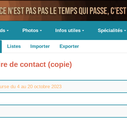
ids
Photos
Infos utiles
Spécialités
Listes
Importer
Exporter
ire de contact (copie)