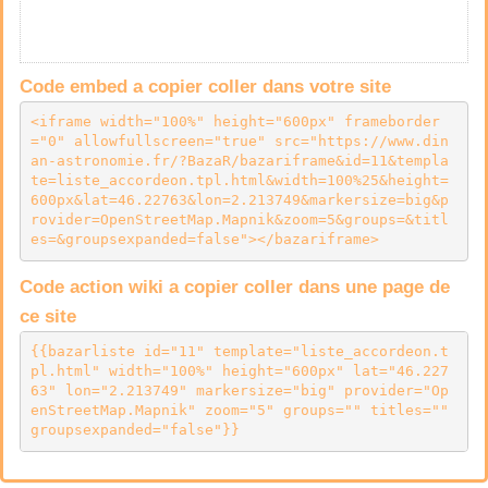
Code embed a copier coller dans votre site
<iframe width="100%" height="600px" frameborder
="0" allowfullscreen="true" src="https://www.din
an-astronomie.fr/?BazaR/bazariframe&id=11&templa
te=liste_accordeon.tpl.html&width=100%25&height=
600px&lat=46.22763&lon=2.213749&markersize=big&p
rovider=OpenStreetMap.Mapnik&zoom=5&groups=&titl
es=&groupsexpanded=false"></bazariframe>
Code action wiki a copier coller dans une page de
ce site
{{bazarliste id="11" template="liste_accordeon.t
pl.html" width="100%" height="600px" lat="46.227
63" lon="2.213749" markersize="big" provider="Op
enStreetMap.Mapnik" zoom="5" groups="" titles="" 
groupsexpanded="false"}}