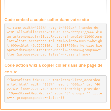
Code embed a copier coller dans votre site
<iframe width="100%" height="600px" frameborder
="0" allowfullscreen="true" src="https://www.din
an-astronomie.fr/?BazaR/bazariframe&id=1100&temp
late=liste_accordeon.tpl.html&width=100%25&heigh
t=600px&lat=46.22763&lon=2.213749&markersize=big
&provider=OpenStreetMap.Mapnik&zoom=5&groups=&ti
tles=&groupsexpanded=false"></bazariframe>
Code action wiki a copier coller dans une page de
ce site
{{bazarliste id="1100" template="liste_accordeo
n.tpl.html" width="100%" height="600px" lat="46.
22763" lon="2.213749" markersize="big" provider
="OpenStreetMap.Mapnik" zoom="5" groups="" title
s="" groupsexpanded="false"}}