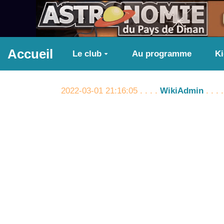
Aller au contenu principal
Accueil
Le club
Au programme
K
2022-03-01 21:16:05 . . . .
WikiAdmin
. . .