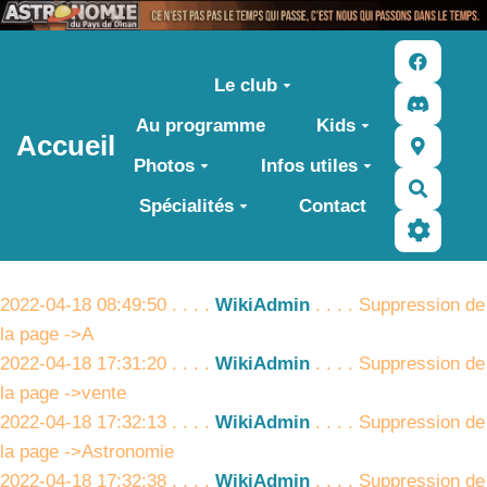
Aller au contenu principal
Le club
Au programme
Kids
Accueil
Photos
Infos utiles
Recher
Spécialités
Contact
2022-04-18 08:49:50 . . . .
WikiAdmin
. . . . Suppression de
la page ->A
2022-04-18 17:31:20 . . . .
WikiAdmin
. . . . Suppression de
la page ->vente
2022-04-18 17:32:13 . . . .
WikiAdmin
. . . . Suppression de
la page ->Astronomie
2022-04-18 17:32:38 . . . .
WikiAdmin
. . . . Suppression de