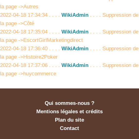
la page ->Autres
2022-04-18 17:34:34 . . . .
WikiAdmin
. . . . Suppression de
la page ->Côté
2022-04-18 17:35:04 . . . .
WikiAdmin
. . . . Suppression de
la page ->EscortGirlMarketingdirect
2022-04-18 17:36:40 . . . .
WikiAdmin
. . . . Suppression de
la page ->Histoire2Poker
2022-04-18 17:37:06 . . . .
WikiAdmin
. . . . Suppression de
la page ->huycommerce
Qui sommes-nous ?
Mentions légales et crédits
Plan du site
Contact