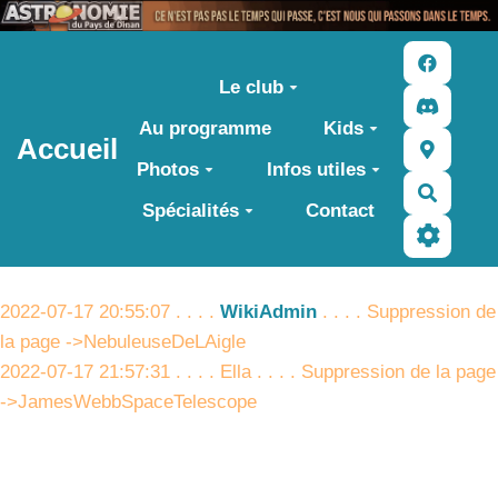
Aller au contenu principal
Le club
Au programme
Kids
Accueil
Photos
Infos utiles
Recher
Spécialités
Contact
2022-07-17 20:55:07 . . . .
WikiAdmin
. . . . Suppression de
la page ->NebuleuseDeLAigle
2022-07-17 21:57:31 . . . . Ella . . . . Suppression de la page
->JamesWebbSpaceTelescope