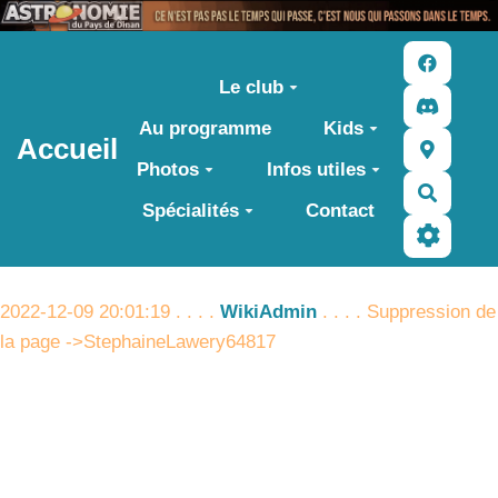
Aller au contenu principal
Le club
Au programme
Kids
Accueil
Photos
Infos utiles
Recher
Spécialités
Contact
2022-12-09 20:01:19 . . . .
WikiAdmin
. . . . Suppression de
la page ->StephaineLawery64817