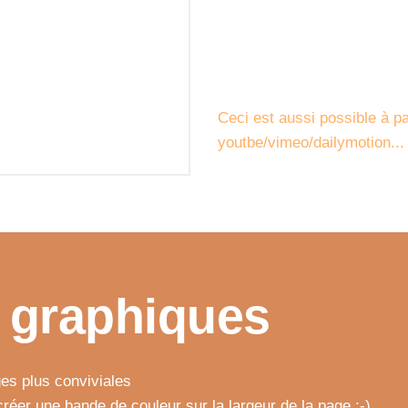
Ceci est aussi possible à pa
youtbe/vimeo/dailymotion...
 graphiques
es plus conviviales
réer une bande de couleur sur la largeur de la page ;-)