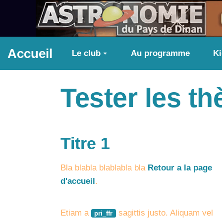
Aller au contenu principal
Accueil
Le club
Au programme
K
Tester les t
Titre 1
Bla blabla blablabla bla
Retour a la page
d'accueil
.
Etiam a
sagittis justo. Aliquam vel
pri_ffr