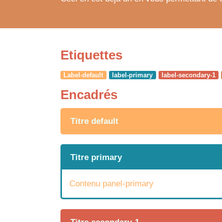
Etiquettes
Label-default
label-primary
label-secondary-1
Encadrés
Titre default
Titre primary
Contenu panel-primary