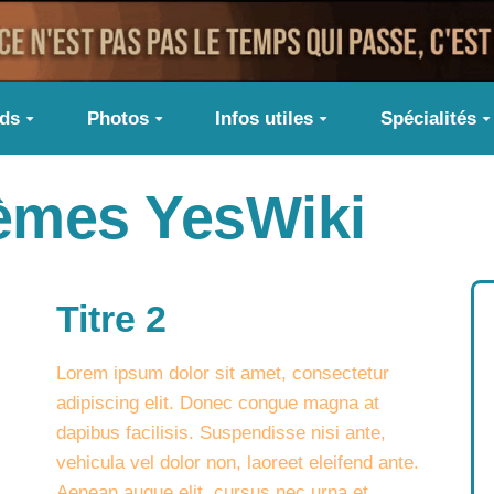
ids
Photos
Infos utiles
Spécialités
hèmes YesWiki
Titre 2
Lorem ipsum dolor sit amet, consectetur
adipiscing elit. Donec congue magna at
dapibus facilisis. Suspendisse nisi ante,
vehicula vel dolor non, laoreet eleifend ante.
Aenean augue elit, cursus nec urna et,