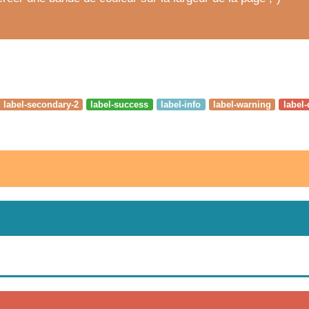
label-secondary-2
label-success
label-info
label-warning
label