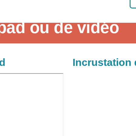
 pad ou de vidéo
s pads, des vidéos, des lignes du temps...
ad
Incrustation