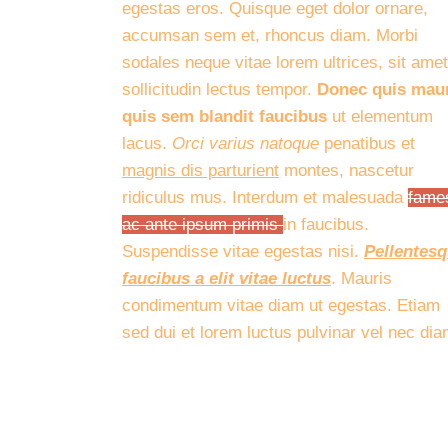
egestas eros. Quisque eget dolor ornare,
accumsan sem et, rhoncus diam. Morbi
sodales neque vitae lorem ultrices, sit amet
sollicitudin lectus tempor.
Donec quis maur
quis sem blandit faucibus
ut elementum
lacus.
Orci varius natoque
penatibus et
magnis dis parturient
montes, nascetur
ridiculus mus. Interdum et malesuada
fame
ac ante ipsum primis
in faucibus.
Suspendisse vitae egestas nisi.
Pellentes
faucibus a elit vitae luctus
. Mauris
condimentum vitae diam ut egestas. Etiam
sed dui et lorem luctus pulvinar vel nec dia