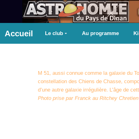
Aller au contenu principal
Accueil
Le club
Au programme
K
M 51, aussi connue comme la galaxie du Tour
constellation des Chiens de Chasse, compos
d’une autre galaxie irrégulière. L’âge de cet
Photo prise par Franck au Ritchey Chretie