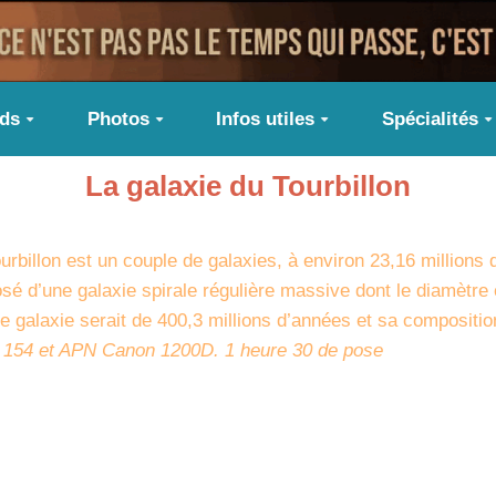
ids
Photos
Infos utiles
Spécialités
La galaxie du Tourbillon
billon est un couple de galaxies, à environ 23,16 millions 
é d’une galaxie spirale régulière massive dont le diamètre
te galaxie serait de 400,3 millions d’années et sa composition
n 154 et APN Canon 1200D. 1 heure 30 de pose