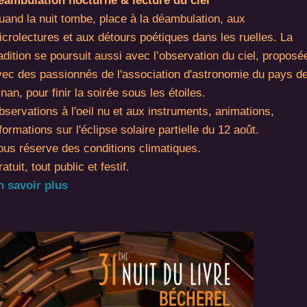
éambulation nocturne & lecture du ciel
uand la nuit tombe, place à la déambulation, aux
crolectures et aux détours poétiques dans les ruelles. La
adition se poursuit aussi avec l’observation du ciel, proposé
vec des passionnés de l'association d'astronomie du pays d
nan, pour finir la soirée sous les étoiles.
servations à l'oeil nu et aux instruments, animations,
formations sur l'éclipse solaire partielle du 12 août.
ous réserve des conditions climatiques.
atuit, tout public et festif.
n savoir plus