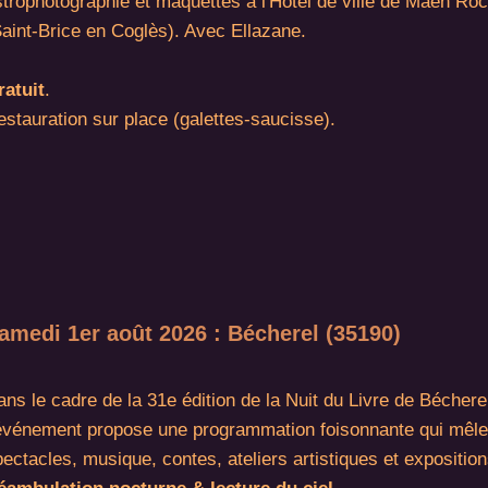
strophotographie et maquettes à l'Hôtel de ville de Maen Ro
Saint-Brice en Coglès). Avec Ellazane.
ratuit
.
estauration sur place (galettes-saucisse).
amedi 1er août 2026 : Bécherel (35190)
ns le cadre de la 31e édition de la Nuit du Livre de Béchere
’événement propose une programmation foisonnante qui mêle
ectacles, musique, contes, ateliers artistiques et exposition