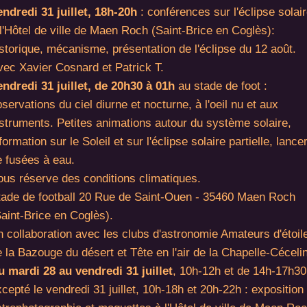
endredi 31 juillet, 18h-20h
: conférences sur l'éclipse solai
l'Hôtel de ville de Maen Roch (Saint-Brice en Coglès):
storique, mécanisme, présentation de l'éclipse du 12 août.
vec Xavier Cosnard et Patrick T.
endredi 31 juillet, de 20h30 à 01h
au stade de foot :
servations du ciel diurne et nocturne, à l'oeil nu et aux
nstruments. Petites animations autour du système solaire,
formation sur le Soleil et sur l'éclipse solaire partielle, lance
e fusées à eau.
ous réserve des conditions climatiques.
tade de football 20 Rue de Saint-Ouen - 35460 Maen Roch
aint-Brice en Coglès).
n collaboration avec les clubs d'astronomie Amateurs d'étoil
 la Bazouge du désert et Tête en l'air de la Chapelle-Cécelin
u mardi 28 au vendredi 31 juillet
, 10h-12h et de 14h-17h30
cepté le vendredi 31 juillet, 10h-18h et 20h-22h : exposition