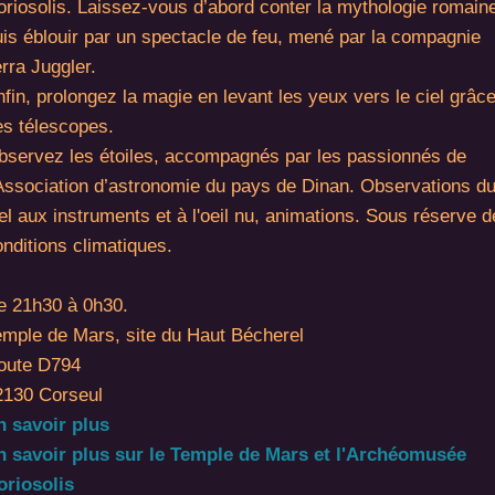
oriosolis. Laissez-vous d’abord conter la mythologie romain
uis éblouir par un spectacle de feu, mené par la compagnie
rra Juggler.
fin, prolongez la magie en levant les yeux vers le ciel grâc
es télescopes.
bservez les étoiles, accompagnés par les passionnés de
’Association d’astronomie du pays de Dinan. Observations d
el aux instruments et à l'oeil nu, animations. Sous réserve 
nditions climatiques.
e 21h30 à 0h30.
emple de Mars, site du Haut Bécherel
oute D794
2130 Corseul
n savoir plus
n savoir plus sur le Temple de Mars et l'Archéomusée
oriosolis