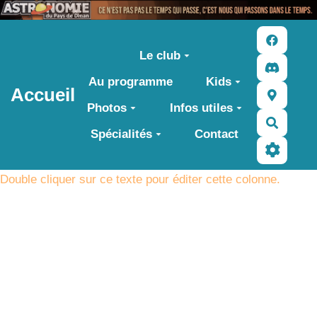
Aller au contenu principal
Le club
Au programme
Kids
Accueil
Photos
Infos utiles
Recher
Spécialités
Contact
Double cliquer sur ce texte pour éditer cette colonne.