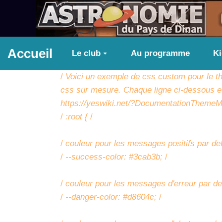
Aller au contenu principal
Accueil
Le club
Au programme
K
/
Voici un exemple de css custom pour le the
css sur mesure. Chaque ligne ci-dessous es
https://yeswiki.net/?DocumentationTheme
/
:root {
/
/
couleur pour les messages positifs par de
/
--success-color: #3cab3b;
/
/
couleur pour les messages d'erreur par d
/
--danger-color: #d8604c;
/