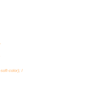
/
/
-soft-color);
/