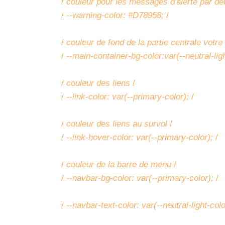
/
couleur pour les messages d'alerte par de
/
--warning-color: #D78958;
/
/
couleur de fond de la partie centrale votre
/
--main-container-bg-color:var(--neutral-lig
/
couleur des liens
/
/
--link-color: var(--primary-color);
/
/
couleur des liens au survol
/
/
--link-hover-color: var(--primary-color);
/
/
couleur de la barre de menu
/
/
--navbar-bg-color: var(--primary-color);
/
/
--navbar-text-color: var(--neutral-light-col