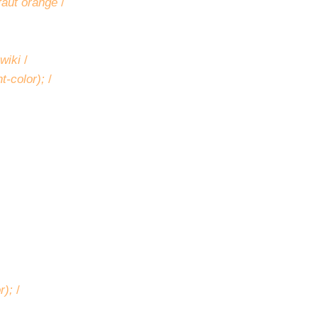
faut orange
/
 wiki
/
ht-color);
/
or);
/