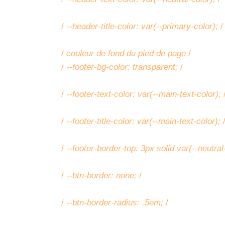
/
--header-title-color: var(--primary-color);
/
/
couleur de fond du pied de page
/
/
--footer-bg-color: transparent;
/
/
--footer-text-color: var(--main-text-color);
/
--footer-title-color: var(--main-text-color);
/
--footer-border-top: 3px solid var(--neutral
/
--btn-border: none;
/
/
--btn-border-radius: .5em;
/