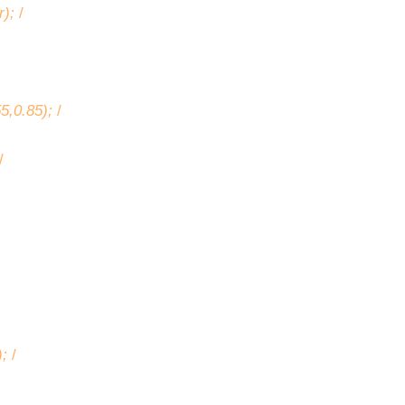
r);
/
55,0.85);
/
/
);
/