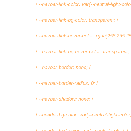
/
--navbar-link-color: var(--neutral-light-colo
/
--navbar-link-bg-color: transparent;
/
/
--navbar-link-hover-color: rgba(255,255,2
/
--navbar-link-bg-hover-color: transparent;
/
--navbar-border: none;
/
/
--navbar-border-radius: 0;
/
/
--navbar-shadow: none;
/
/
--header-bg-color: var(--neutral-light-color
/
--header-text-color: var(--neutral-color);
/