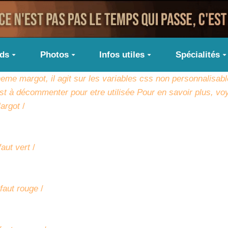
ids
Photos
Infos utiles
Spécialités
me margot, il agit sur les variables css non personnalisabl
t à décommenter pour etre utilisée Pour en savoir plus, vo
Margot
/
faut vert
/
efaut rouge
/