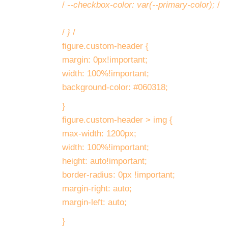
/
--checkbox-color: var(--primary-color);
/
/
}
/
figure.custom-header {
margin: 0px!important;
width: 100%!important;
background-color: #060318;
}
figure.custom-header > img {
max-width: 1200px;
width: 100%!important;
height: auto!important;
border-radius: 0px !important;
margin-right: auto;
margin-left: auto;
}