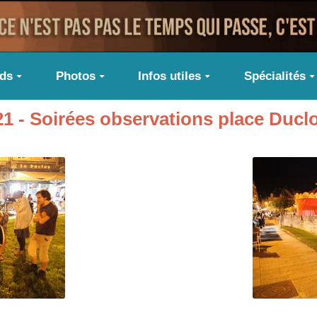
ids
Photos
Infos utiles
Spécialités
021 - Soirées observations place Ducl