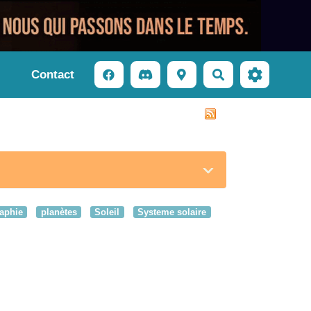
Contact
Rechercher
aphie
planètes
Soleil
Systeme solaire