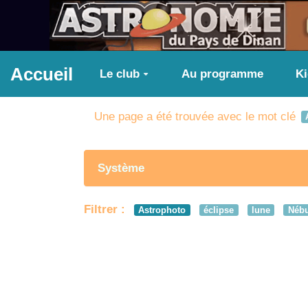
Aller au contenu principal
Accueil
Le club
Au programme
K
Une page a été trouvée avec le mot clé
Système
Filtrer :
Astrophoto
éclipse
lune
Nébu