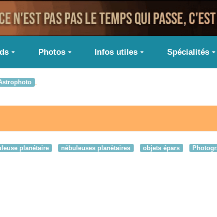
ids
Photos
Infos utiles
Spécialités
.
Astrophoto
leuse planétaire
nébuleuses planètaires
objets épars
Photogr