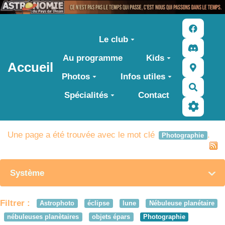
Aller au contenu principal
Le club
Au programme
Kids
Accueil
Photos
Infos utiles
Recher
Spécialités
Contact
Une page a été trouvée avec le mot clé
.
Photographie
Système
Filtrer :
Astrophoto
éclipse
lune
Nébuleuse planétaire
nébuleuses planètaires
objets épars
Photographie