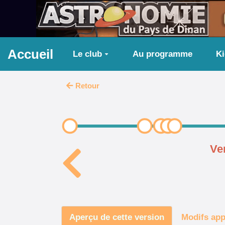
Aller au contenu principal
Accueil
Le club
Au programme
K
Retour
Ve
Aperçu de cette version
Modifs app