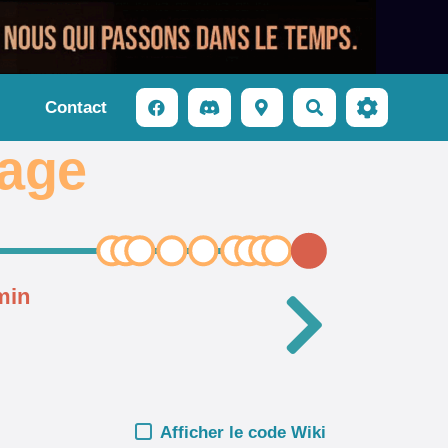
Contact
Rechercher
page
min
Afficher le code Wiki