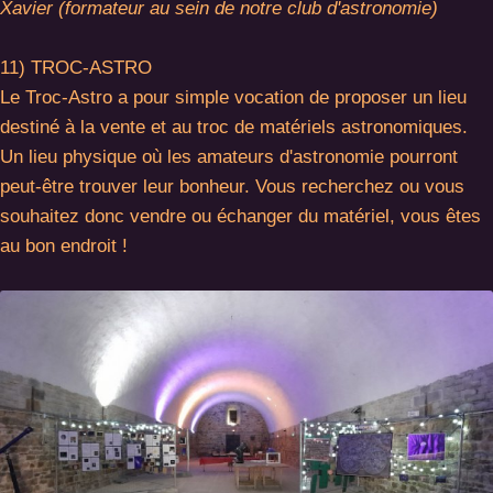
Xavier (formateur au sein de notre club d'astronomie)
11) TROC-ASTRO
Le Troc-Astro a pour simple vocation de proposer un lieu
destiné à la vente et au troc de matériels astronomiques.
Un lieu physique où les amateurs d'astronomie pourront
peut-être trouver leur bonheur. Vous recherchez ou vous
souhaitez donc vendre ou échanger du matériel, vous êtes
au bon endroit !