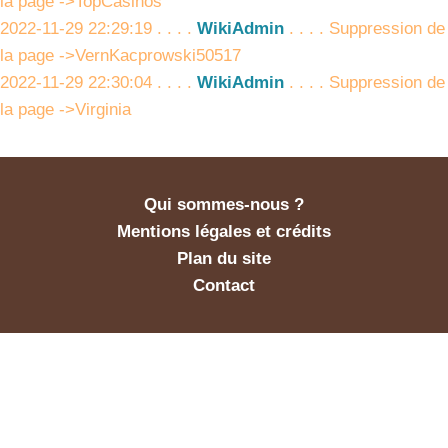
la page ->TopCasinos
2022-11-29 22:29:19 . . . .
WikiAdmin
. . . . Suppression de
la page ->VernKacprowski50517
2022-11-29 22:30:04 . . . .
WikiAdmin
. . . . Suppression de
la page ->Virginia
Qui sommes-nous ?
Mentions légales et crédits
Plan du site
Contact