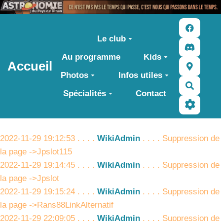
Aller au contenu principal
Le club
Au programme
Kids
Accueil
Photos
Infos utiles
Recher
Spécialités
Contact
2022-11-29 19:12:53 . . . .
WikiAdmin
. . . . Suppression de
la page ->Jpslot115
2022-11-29 19:14:45 . . . .
WikiAdmin
. . . . Suppression de
la page ->Jpslot
2022-11-29 19:15:24 . . . .
WikiAdmin
. . . . Suppression de
la page ->Rans88LinkAlternatif
2022-11-29 22:09:05 . . . .
WikiAdmin
. . . . Suppression de