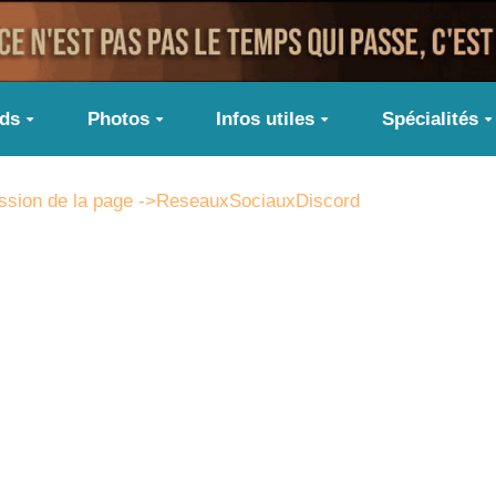
ids
Photos
Infos utiles
Spécialités
ppression de la page ->ReseauxSociauxDiscord