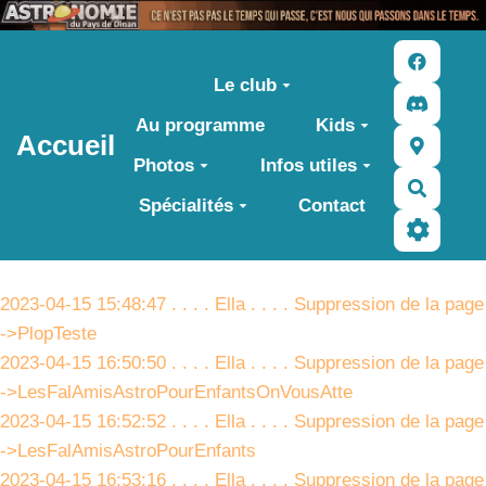
Aller au contenu principal
Le club
Au programme
Kids
Accueil
Photos
Infos utiles
Recher
Spécialités
Contact
2023-04-15 15:48:47 . . . . Ella . . . . Suppression de la page
->PlopTeste
2023-04-15 16:50:50 . . . . Ella . . . . Suppression de la page
->LesFalAmisAstroPourEnfantsOnVousAtte
2023-04-15 16:52:52 . . . . Ella . . . . Suppression de la page
->LesFalAmisAstroPourEnfants
2023-04-15 16:53:16 . . . . Ella . . . . Suppression de la page