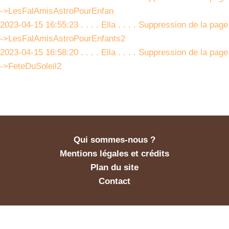
->LesFalAmisAstroPourEnfan
2023-04-15 16:55:23 . . . . Ella . . . . Suppression de la page
->LesFalAmisAstroPourEnfants2
2023-04-15 16:58:20 . . . . Ella . . . . Suppression de la page
->FeteDuSoleil2
Qui sommes-nous ?
Mentions légales et crédits
Plan du site
Contact