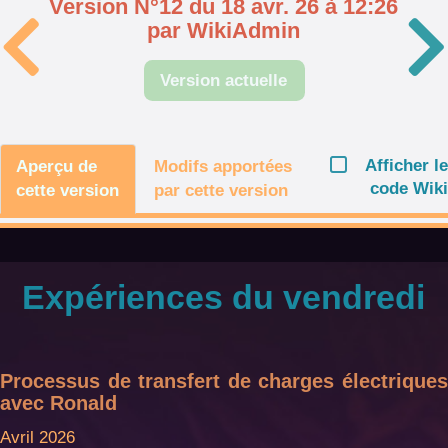
Version N°12 du 18 avr. 26 à 12:26
par WikiAdmin
Version actuelle
Afficher le
Aperçu de
Modifs apportées
code Wiki
cette version
par cette version