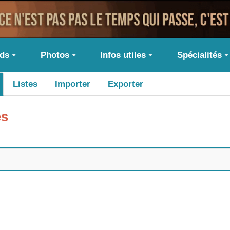
ids
Photos
Infos utiles
Spécialités
Listes
Importer
Exporter
és