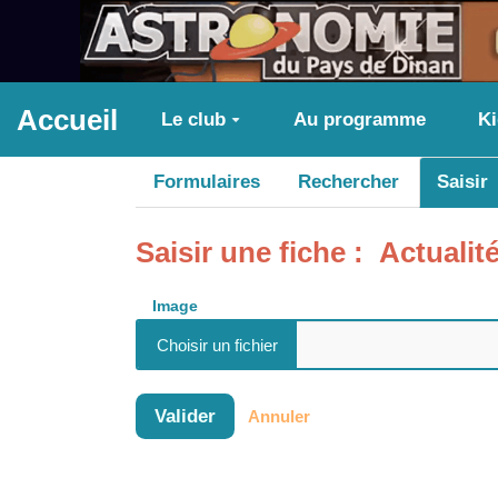
Aller au contenu principal
Accueil
Le club
Au programme
K
Formulaires
Rechercher
Saisir
Saisir une fiche : Actualit
Image
Valider
Annuler