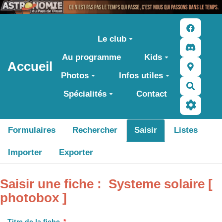
Aller au contenu principal
Le club
Au programme
Kids
Accueil
Photos
Infos utiles
Recher
Spécialités
Contact
Formulaires
Rechercher
Saisir
Listes
Importer
Exporter
Saisir une fiche : Systeme solaire [
photobox ]
Titre de la fiche