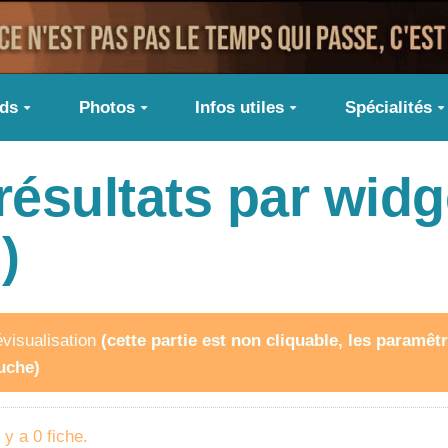
ids
Photos
Infos utiles
Spécialités
 résultats par wid
)
visualisation
(cette partie est non cliquable, les paramê
uche)