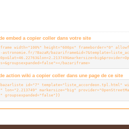
e embed a copier coller dans votre site
iframe width="100%" height="600px" frameborder="0" allow
n-astronomie.fr/?BazaR/bazariframe&id=7&template=liste_a
00px&lat=46.22763&lon=2.213749&markersize=big&provider=O
es=&groupsexpanded=false"></bazariframe>
e action wiki a copier coller dans une page de ce site
{bazarliste id="7" template="liste_accordeon.tpl.html" w
3" lon="2.213749" markersize="big" provider="OpenStreetM
"" groupsexpanded="false"}}