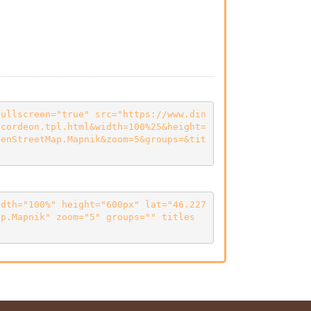
fullscreen="true" src="https://www.din
ccordeon.tpl.html&width=100%25&height=
penStreetMap.Mapnik&zoom=5&groups=&tit
idth="100%" height="600px" lat="46.227
ap.Mapnik" zoom="5" groups="" titles