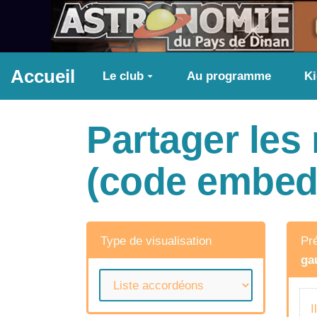
Aller au contenu principal
Accueil
Le club
Au programme
K
Partager les
(code embed
Type de visualisation
Pré
ga