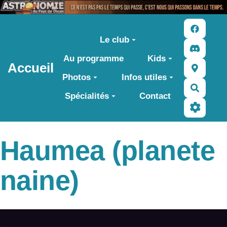
Aller au contenu principal
Le club
Au programme
Kids
Accueil
Photos
Infos utiles
Recher
Spécialités
Contact
Haumea (planete
naine)