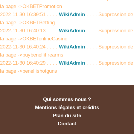
la page ->OKBETPromotion
2022-11-30 16:39:51 . . . .
WikiAdmin
. . . . Suppression de
la page ->OKBETBetting
2022-11-30 16:40:13 . . . .
WikiAdmin
. . . . Suppression de
la page ->OKBETonlineCasino
2022-11-30 16:40:24 . . . .
WikiAdmin
. . . . Suppression de
la page ->buybenellifirearms
2022-11-30 16:40:29 . . . .
WikiAdmin
. . . . Suppression de
la page ->benellishotguns
Qui sommes-nous ?
Mentions légales et crédits
Plan du site
Contact