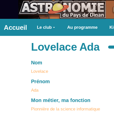
Aller au contenu principal
Accueil
Le club
Au programme
K
Lovelace Ada
Nom
Lovelace
Prénom
Ada
Mon métier, ma fonction
Pionnière de la science informatique