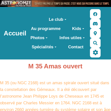
Aller au contenu principal
Le club
Au programme
Kids
Accueil
Photos
Infos utiles
Recher
Spécialités
Contact
M 35 Amas ouvert
M 35 (ou NGC 2168) est un amas spirale ouvert situé dans
la constellation des Gémeaux. Il a été découvert par
l’astronome Jean Philippe Loys de Cheseaux en 1745 et
observé par Charles Messier en 1764. NGC 2168 est à
environ 2660 années-lumière du système solaire et son âge