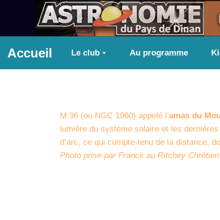
Aller au contenu principal
Accueil
Le club
Au programme
K
M 36 (ou NGC 1960) appelé l’
amas du Mou
lumière du système solaire et les dernières
d’arc, ce qui compte-tenu de la distance, d
Photo prise par Franck au Ritchey Chréti