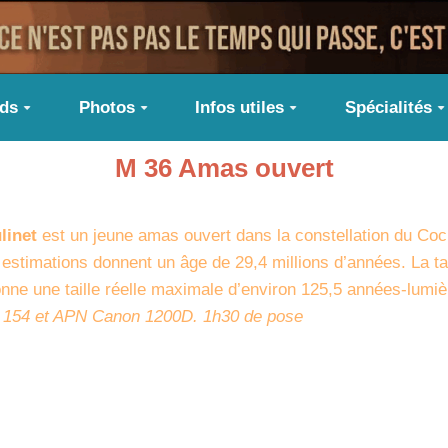
ids
Photos
Infos utiles
Spécialités
M 36 Amas ouvert
linet
est un jeune amas ouvert dans la constellation du Coc
 estimations donnent un âge de 29,4 millions d’années. La ta
onne une taille réelle maximale d’environ 125,5 années-lumiè
en 154 et APN Canon 1200D. 1h30 de pose