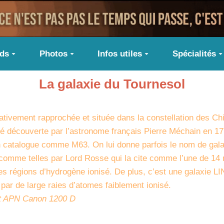
ids
Photos
Infos utiles
Spécialités
La galaxie du Tournesol
ativement rapprochée et située dans la constellation des Ch
été découverte par l’astronome français Pierre Méchain en 1
on catalogue comme M63. On lui donne parfois le nom de gala
 comme telles par Lord Rosse qui la cite comme l’une de 14
 régions d’hydrogène ionisé. De plus, c’est une galaxie LIN
par de large raies d’atomes faiblement ionisé.
 et APN Canon 1200 D