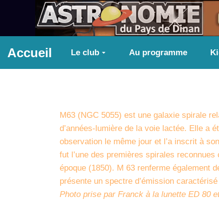
Aller au contenu principal
Accueil
Le club
Au programme
K
M63 (NGC 5055) est une galaxie spirale rel
d’années-lumière de la voie lactée. Elle a 
observation le même jour et l’a inscrit à s
fut l’une des premières spirales reconnues
époque (1850). M 63 renferme également des
présente un spectre d’émission caractérisé 
Photo prise par Franck à la lunette ED 80