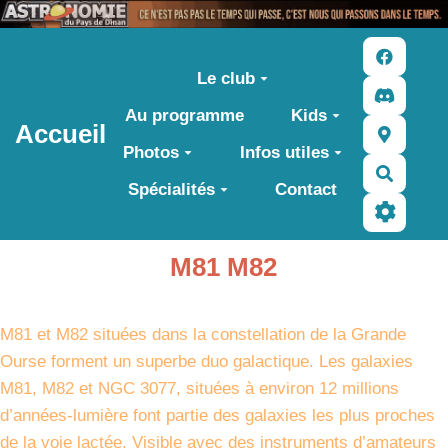
Aller au contenu principal
Le club
Au programme
Kids
Accueil
Photos
Infos utiles
Recher
Spécialités
Contact
M81 M82
M81 et M82 situées dans la constellation de la Grande
Ourse forment un superbe duo galactique. Les galaxies
M81, M82 et NGC 3077, situées à environ 12 millions
d’années-lumière font partie des galaxies les plus proches
de la voie lactée. Visible avec des instruments d’amateurs