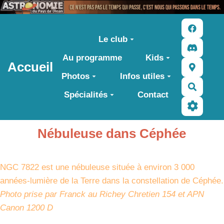
Aller au contenu principal
Le club
Au programme
Kids
Accueil
Photos
Infos utiles
Recher
Spécialités
Contact
Nébuleuse dans Céphée
NGC 7822 est une nébuleuse située à environ 3 000
années-lumière de la Terre dans la constellation de Céphée.
Photo prise par Franck au Richey Chretien 154 et APN
Canon 1200 D