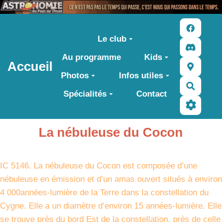
Aller au contenu principal
Le club
Au programme
Kids
Accueil
Photos
Infos utiles
Recher
Spécialités
Contact
La nébuleuse du Cocon
IC 5146. La nébuleuse du Cocon est composée d’une
nébuleuse en émission et d’un amas ouvert situés à environ
4 000années-lumière de la Terre dans la constellation du
Cygne. Elle a un diamètre d’environ 15 années-lumière. Elle
se trouve près du bord Est de la constellation, près de celle