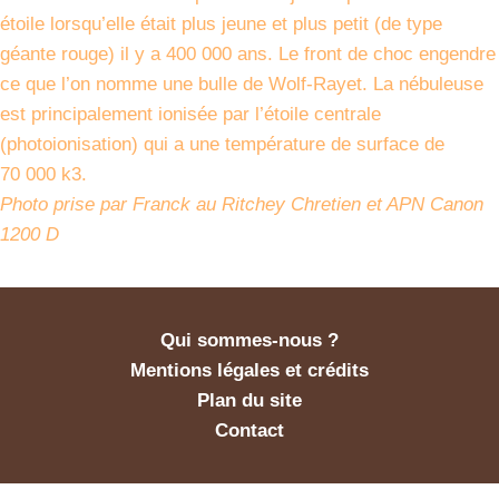
étoile lorsqu’elle était plus jeune et plus petit (de type
géante rouge) il y a 400 000 ans. Le front de choc engendre
ce que l’on nomme une bulle de Wolf-Rayet. La nébuleuse
est principalement ionisée par l’étoile centrale
(photoionisation) qui a une température de surface de
70 000 k3.
Photo prise par Franck au Ritchey Chretien et APN Canon
1200 D
Qui sommes-nous ?
Mentions légales et crédits
Plan du site
Contact