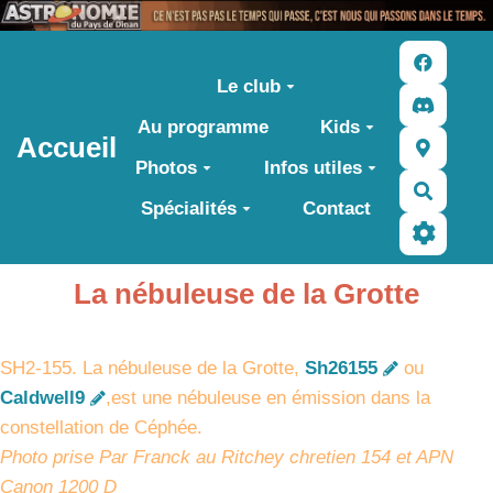
Aller au contenu principal
Le club
Au programme
Kids
Accueil
Photos
Infos utiles
Recher
Spécialités
Contact
La nébuleuse de la Grotte
SH2-155. La nébuleuse de la Grotte,
Sh26155
ou
Caldwell9
,est une nébuleuse en émission dans la
constellation de Céphée.
Photo prise Par Franck au Ritchey chretien 154 et APN
Canon 1200 D