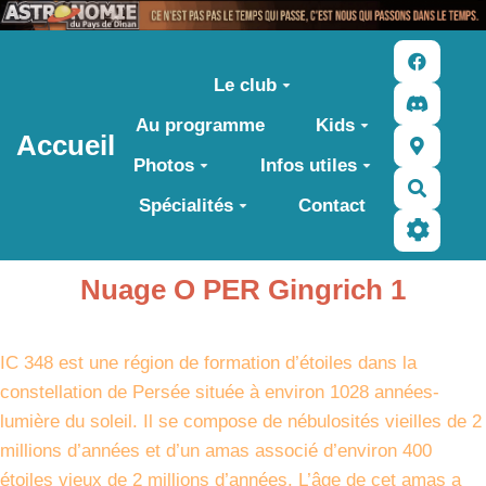
Aller au contenu principal
Le club
Au programme
Kids
Accueil
Photos
Infos utiles
Recher
Spécialités
Contact
Nuage O PER Gingrich 1
IC 348 est une région de formation d’étoiles dans la
constellation de Persée située à environ 1028 années-
lumière du soleil. Il se compose de nébulosités vieilles de 2
millions d’années et d’un amas associé d’environ 400
étoiles vieux de 2 millions d’années. L’âge de cet amas a