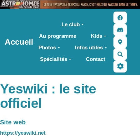
Aller au contenu principal
Le club
Au programme
Kids
Accueil
Photos
Infos utiles
Recher
Spécialités
Contact
Yeswiki : le site
officiel
Site web
https://yeswiki.net