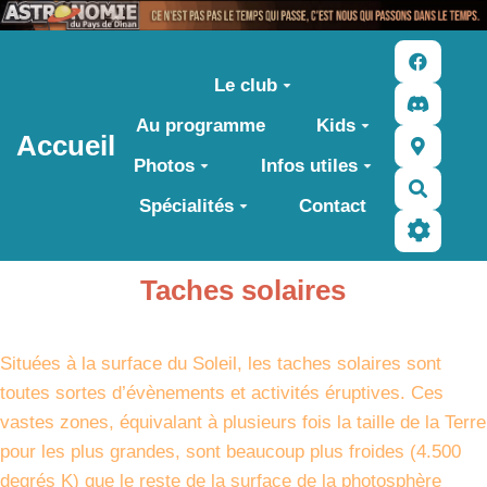
Aller au contenu principal
Le club
Au programme
Kids
Accueil
Photos
Infos utiles
Recher
Spécialités
Contact
Taches solaires
Situées à la surface du Soleil, les taches solaires sont
toutes sortes d’évènements et activités éruptives. Ces
vastes zones, équivalant à plusieurs fois la taille de la Terre
pour les plus grandes, sont beaucoup plus froides (4.500
degrés K) que le reste de la surface de la photosphère