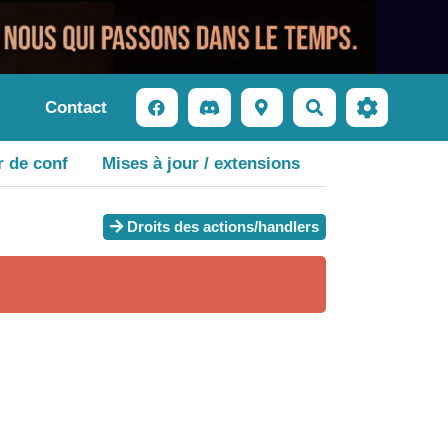
Contact
Rechercher
r de conf
Mises à jour / extensions
Droits des actions/handlers