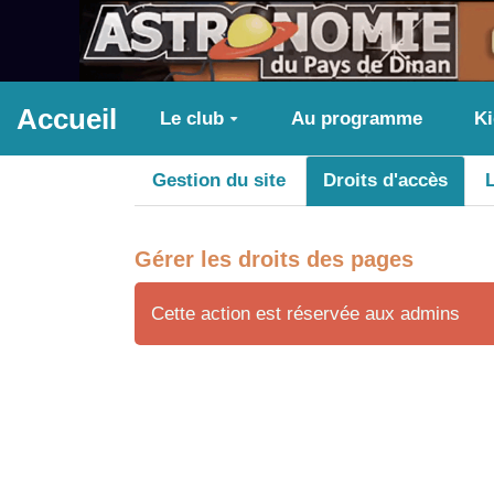
Aller au contenu principal
Accueil
Le club
Au programme
K
Gestion du site
Droits d'accès
Gérer les droits des pages
Cette action est réservée aux admins