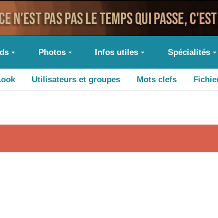
ids
Photos
Infos utiles
Spécialités
Look
Utilisateurs et groupes
Mots clefs
Fichie